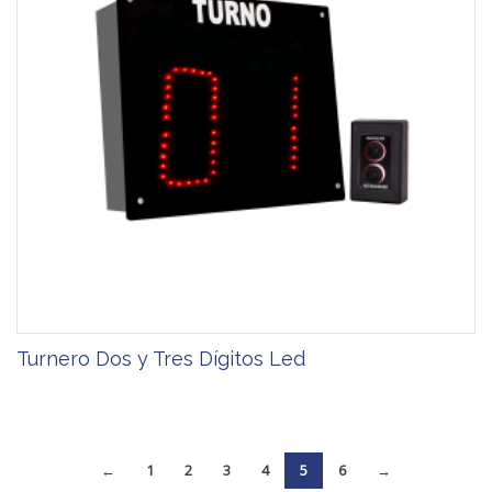
Turnero Dos y Tres Dígitos Led
←
1
2
3
4
5
6
→